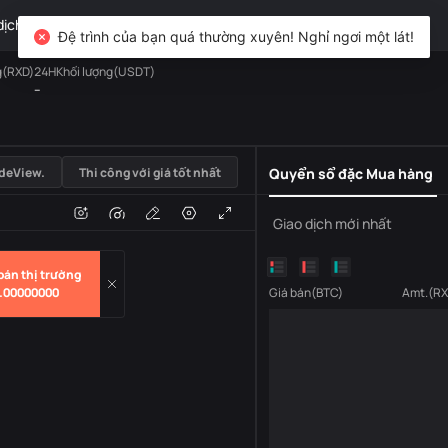
dịch
TradFi
Phái sinh
Tài sản
DiCard
Khám phá
Đệ trình của bạn quá thường xuyên! Nghỉ ngơi một lát!
g(RXD)
24HKhối lượng(USDT)
--
USDT
deView.
Thi công với giá tốt nhất
Quyển sổ đặc Mua hàng
i
Âm lượng
Giao dịch mới nhất
bán thị trường
.00000000
Giá bán
(
BTC
)
Amt.
(
RX