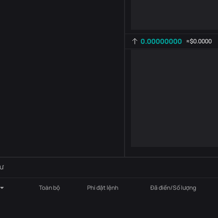
0.00000000
≈
$0.0000
Cài đặt chỉ báo
AR
ROC
-
B
-
ư
Toàn bộ
Phí đặt lệnh
Đã điền/Số lượng