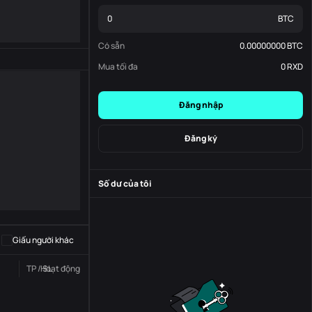
BTC
Có sẵn
0.00000000
BTC
Mua tối đa
0
RXD
Đăng nhập
Đăng ký
Số dư của tôi
-
S
-
Giấu người khác
TP / SL
Hoạt động
Trạng thái
Đơn đặt hàng số