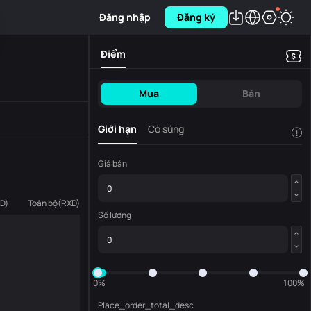
Đăng nhập
Đăng ký
Điểm
Mua
Bán
Giới hạn
Cò súng
!
Giá bán
D
)
Toàn bộ
(
RXD
)
Số lượng
0%
100%
Place_order_total_desc