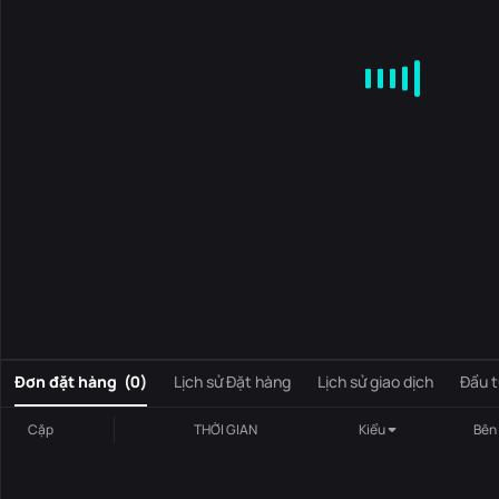
MA
EMA
BOLL
VOL
MACD
KDJ
RSI
BRAR
DMI
S
0
Đơn đặt hàng
(
0
)
Lịch sử Đặt hàng
Lịch sử giao dịch
Đầu t
Cặp
THỜI GIAN
Kiểu
Bên