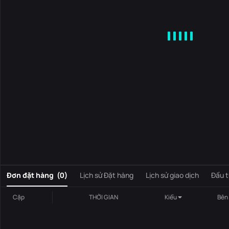
MA
EMA
BOLL
VOL
MACD
KDJ
RSI
BRAR
DMI
S
0
Đơn đặt hàng
(
0
)
Lịch sử Đặt hàng
Lịch sử giao dịch
Đầu t
Cặp
THỜI GIAN
Kiểu
Bên