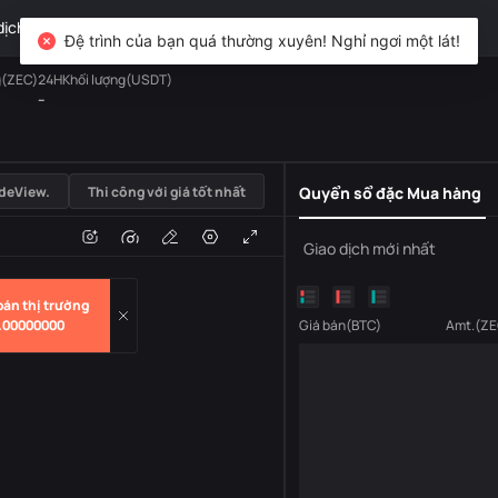
dịch
TradFi
Phái sinh
Tài sản
DiCard
Khám phá
Đệ trình của bạn quá thường xuyên! Nghỉ ngơi một lát!
g(ZEC)
24HKhối lượng(USDT)
--
USDT
deView.
Thi công với giá tốt nhất
Quyển sổ đặc Mua hàng
i
Âm lượng
Giao dịch mới nhất
bán thị trường
.00000000
Giá bán
(
BTC
)
Amt.
(
ZE