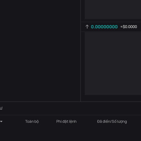
0.00000000
≈
$0.0000
Cài đặt chỉ báo
AR
ROC
-
B
-
ư
Toàn bộ
Phí đặt lệnh
Đã điền/Số lượng