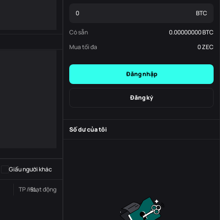
BTC
Có sẵn
0.00000000
BTC
Mua tối đa
0
ZEC
Đăng nhập
Đăng ký
Số dư của tôi
-
S
-
Giấu người khác
TP / SL
Hoạt động
Trạng thái
Đơn đặt hàng số