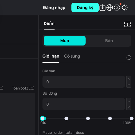
Đăng nhập
Đăng ký
Điểm
Mua
Bán
Giới hạn
Cò súng
!
Giá bán
C
)
Toàn bộ
(
ZEC
)
Số lượng
0%
100%
Place_order_total_desc