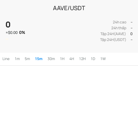
AAVE/USDT
0
24h cao
--
24h thấp
--
0
%
≈
$0.00
Tập 24H(AAVE)
0
Tập 24H(USDT)
--
Line
1m
5m
15m
30m
1H
4H
12H
1D
1W