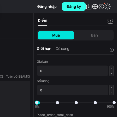
Đăng nhập
Đăng ký
Điểm
Mua
Bán
Giới hạn
Cò súng
!
Giá bán
X
)
Toàn bộ
(
BEAMX
)
Số lượng
0%
100%
Place_order_total_desc