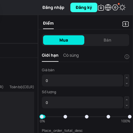
Đăng nhập
Đăng ký
Điểm
Mua
Bán
Giới hạn
Cò súng
!
Giá bán
R
)
Toàn bộ
(
CELR
)
Số lượng
0%
100%
Place_order_total_desc