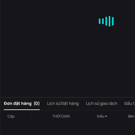
MA
EMA
BOLL
VOL
MACD
KDJ
RSI
BRAR
DMI
S
0
Đơn đặt hàng
(
0
)
Lịch sử Đặt hàng
Lịch sử giao dịch
Đầu t
Cặp
THỜI GIAN
Kiểu
Bên