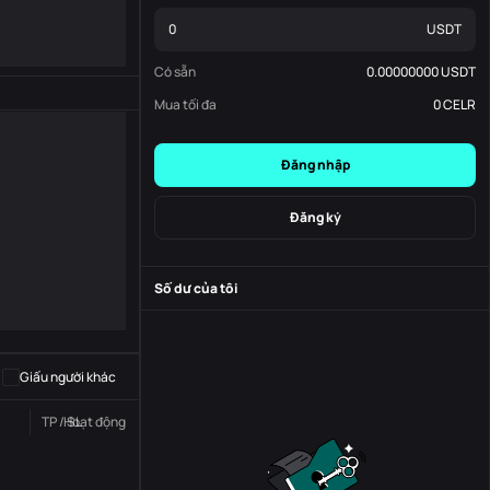
USDT
Có sẵn
0.00000000
USDT
Mua tối đa
0
CELR
Đăng nhập
Đăng ký
Số dư của tôi
-
S
-
Giấu người khác
TP / SL
Hoạt động
Trạng thái
Đơn đặt hàng số