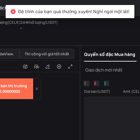
dịch
TradFi
Phái sinh
Tài sản
DiCard
Khám phá
Đệ trình của bạn quá thường xuyên! Nghỉ ngơi một lát!
lượng(CELR)
24HKhối lượng(USDT)
--
USDT
deView.
Thi công với giá tốt nhất
Quyển sổ đặc Mua hàng
i
Âm lượng
Giao dịch mới nhất
bán thị trường
0.00000000
Giá bán
(
USDT
)
Amt.
(
CEL