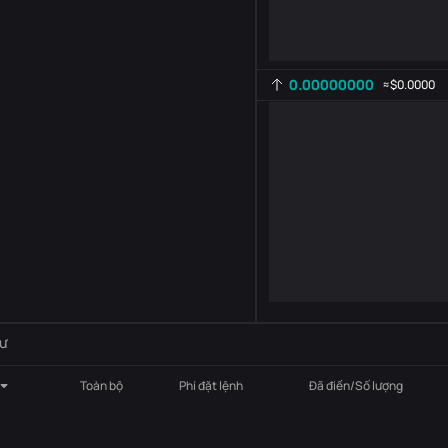
0.00000000
≈
$0.0000
Cài đặt chỉ báo
AR
ROC
-
B
-
ư
Toàn bộ
Phí đặt lệnh
Đã điền/Số lượng