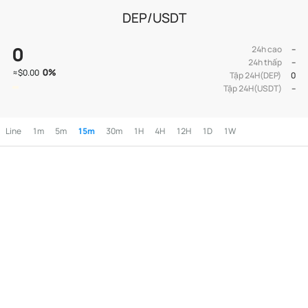
DEP/USDT
0
24h cao
--
24h thấp
--
0
%
≈
$0.00
Tập 24H(DEP)
0
Tập 24H(USDT)
--
Line
1m
5m
15m
30m
1H
4H
12H
1D
1W