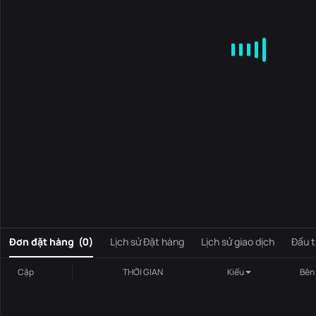
MA
EMA
BOLL
VOL
MACD
KDJ
RSI
BRAR
DMI
S
0
Đơn đặt hàng
(
0
)
Lịch sử Đặt hàng
Lịch sử giao dịch
Đầu t
Cặp
THỜI GIAN
Kiểu
Bên