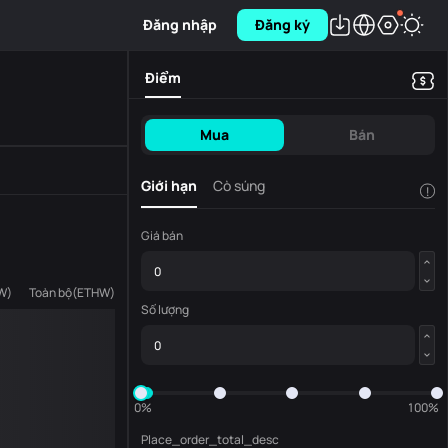
Đăng nhập
Đăng ký
Điểm
Mua
Bán
Giới hạn
Cò súng
!
Giá bán
W
)
Toàn bộ
(
ETHW
)
Số lượng
0%
100%
Place_order_total_desc