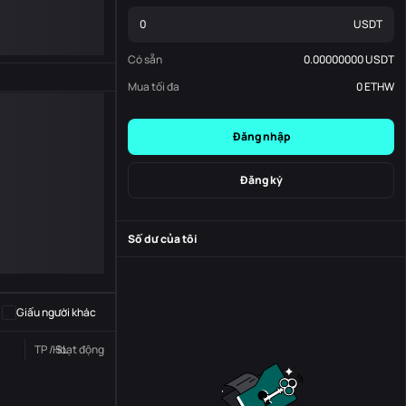
USDT
Có sẵn
0.00000000
USDT
Mua tối đa
0
ETHW
Đăng nhập
Đăng ký
Số dư của tôi
-
S
-
Giấu người khác
TP / SL
Hoạt động
Trạng thái
Đơn đặt hàng số