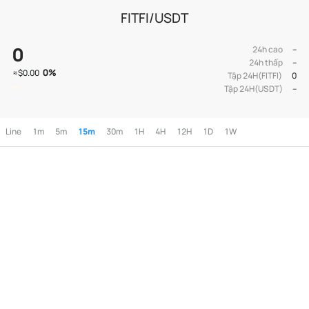
FITFI/USDT
0
24h cao
--
24h thấp
--
0
%
≈
$0.00
Tập 24H(FITFI)
0
Tập 24H(USDT)
--
Line
1m
5m
15m
30m
1H
4H
12H
1D
1W