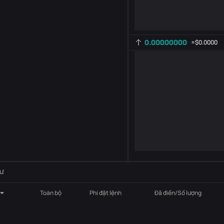
0.00000000
≈
$0.0000
Cài đặt chỉ báo
AR
ROC
-
B
-
ư
Toàn bộ
Phí đặt lệnh
Đã điền/Số lượng