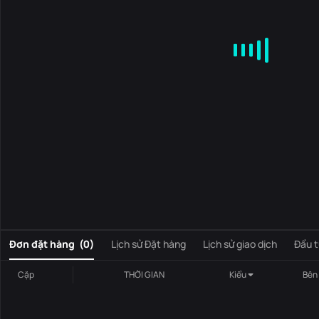
MA
EMA
BOLL
VOL
MACD
KDJ
RSI
BRAR
DMI
S
0
Đơn đặt hàng
(
0
)
Lịch sử Đặt hàng
Lịch sử giao dịch
Đầu t
Cặp
THỜI GIAN
Kiểu
Bên