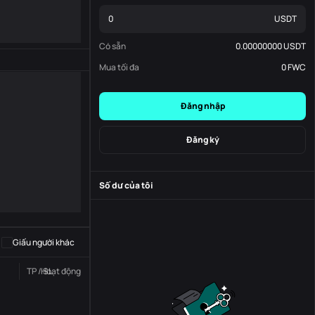
USDT
Có sẵn
0.00000000
USDT
Mua tối đa
0
FWC
Đăng nhập
Đăng ký
Số dư của tôi
-
S
-
Giấu người khác
TP / SL
Hoạt động
Trạng thái
Đơn đặt hàng số