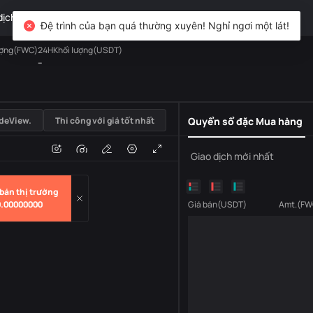
dịch
TradFi
Phái sinh
Tài sản
DiCard
Khám phá
Đệ trình của bạn quá thường xuyên! Nghỉ ngơi một lát!
ượng(FWC)
24HKhối lượng(USDT)
--
USDT
deView.
Thi công với giá tốt nhất
Quyển sổ đặc Mua hàng
i
Âm lượng
Giao dịch mới nhất
bán thị trường
0.00000000
Giá bán
(
USDT
)
Amt.
(
FW