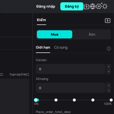
Đăng nhập
Đăng ký
Điểm
Mua
Bán
Giới hạn
Cò súng
!
Giá bán
C
)
Toàn bộ
(
FWC
)
Số lượng
0%
100%
Place_order_total_desc