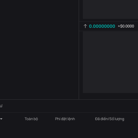
0.00000000
≈
$0.0000
Cài đặt chỉ báo
AR
ROC
-
B
-
ư
Toàn bộ
Phí đặt lệnh
Đã điền/Số lượng