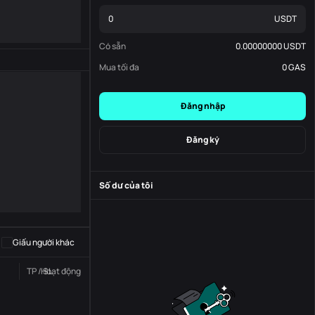
USDT
Có sẵn
0.00000000
USDT
Mua tối đa
0
GAS
Đăng nhập
Đăng ký
Số dư của tôi
-
S
-
Giấu người khác
TP / SL
Hoạt động
Trạng thái
Đơn đặt hàng số