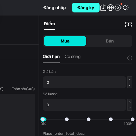
Đăng nhập
Đăng ký
Điểm
Mua
Bán
Giới hạn
Cò súng
!
Giá bán
S
)
Toàn bộ
(
GAS
)
Số lượng
0%
100%
Place_order_total_desc