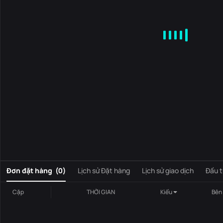
MA
EMA
BOLL
VOL
MACD
KDJ
RSI
BRAR
DMI
S
0
Đơn đặt hàng
(
0
)
Lịch sử Đặt hàng
Lịch sử giao dịch
Đầu t
Cặp
THỜI GIAN
Kiểu
Bên