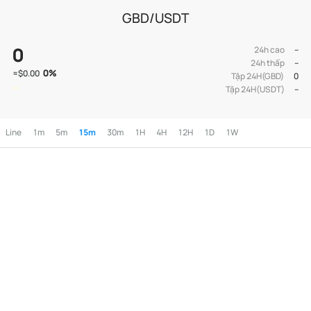
GBD/USDT
0
24h cao
--
24h thấp
--
0
%
≈
$0.00
Tập 24H(GBD)
0
Tập 24H(USDT)
--
Line
1m
5m
15m
30m
1H
4H
12H
1D
1W