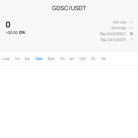
GDSC/USDT
0
24h cao
--
24h thấp
--
0
%
≈
$0.00
Tập 24H(GDSC)
0
Tập 24H(USDT)
--
Line
1m
5m
15m
30m
1H
4H
12H
1D
1W