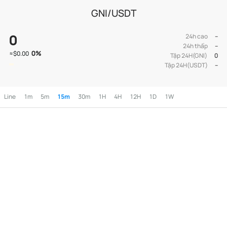
GNI/USDT
0
24h cao
--
24h thấp
--
0
%
≈
$0.00
Tập 24H(GNI)
0
Tập 24H(USDT)
--
Line
1m
5m
15m
30m
1H
4H
12H
1D
1W