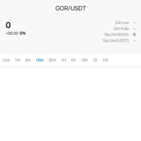
GOR/USDT
0
24h cao
--
24h thấp
--
0
%
≈
$0.00
Tập 24H(GOR)
0
Tập 24H(USDT)
--
Line
1m
5m
15m
30m
1H
4H
12H
1D
1W