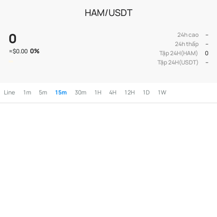
HAM/USDT
0
24h cao
--
24h thấp
--
0
%
≈
$0.00
Tập 24H(HAM)
0
Tập 24H(USDT)
--
Line
1m
5m
15m
30m
1H
4H
12H
1D
1W