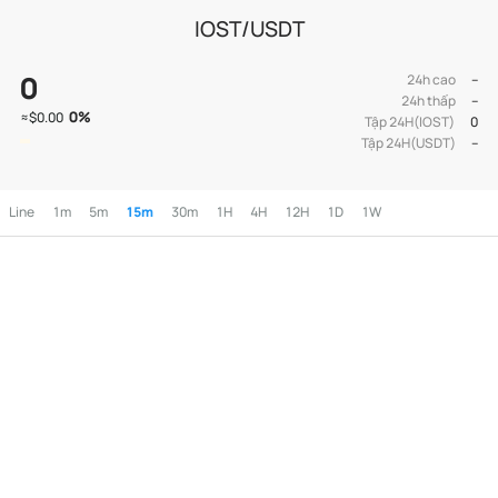
IOST/USDT
0
24h cao
--
24h thấp
--
0
%
≈
$0.00
Tập 24H(IOST)
0
Tập 24H(USDT)
--
Line
1m
5m
15m
30m
1H
4H
12H
1D
1W