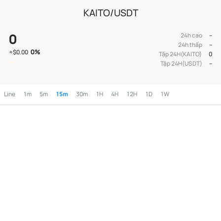
KAITO/USDT
0
24h cao
--
24h thấp
--
0
%
≈
$0.00
Tập 24H(KAITO)
0
Tập 24H(USDT)
--
Line
1m
5m
15m
30m
1H
4H
12H
1D
1W