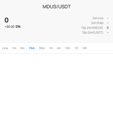
MDUS/USDT
0
24h cao
--
24h thấp
--
0
%
≈
$0.00
Tập 24H(MDUS)
0
Tập 24H(USDT)
--
Line
1m
5m
15m
30m
1H
4H
12H
1D
1W