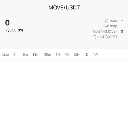
MOVE/USDT
0
24h cao
--
24h thấp
--
0
%
≈
$0.00
Tập 24H(MOVE)
0
Tập 24H(USDT)
--
Line
1m
5m
15m
30m
1H
4H
12H
1D
1W