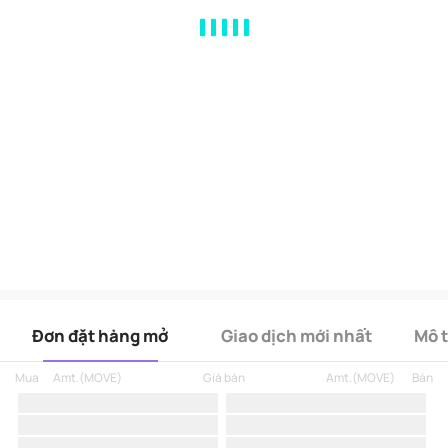
MA
EMA
BOLL
VOL
MACD
KDJ
RSI
BRAR
DMI
SAR
RO
Đơn đặt hàng mở
Giao dịch mới nhất
Mô 
Mua
Amt.
(
MOVE
)
Giá bán
Amt.
(
MOVE
)
Bán