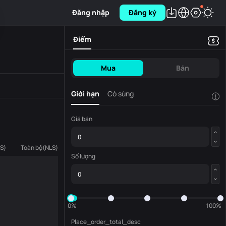
Đăng nhập
Đăng ký
Điểm
Mua
Bán
Giới hạn
Cò súng
!
Giá bán
LS
)
Toàn bộ
(
NLS
)
Số lượng
0%
100%
Place_order_total_desc