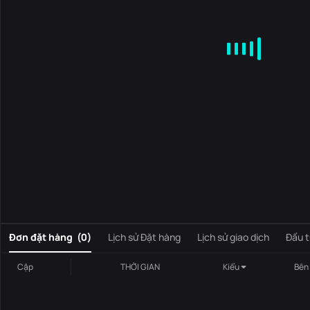
MA
EMA
BOLL
VOL
MACD
KDJ
RSI
BRAR
DMI
S
0
Đơn đặt hàng
(
0
)
Lịch sử Đặt hàng
Lịch sử giao dịch
Đầu t
Cặp
THỜI GIAN
Kiểu
Bên