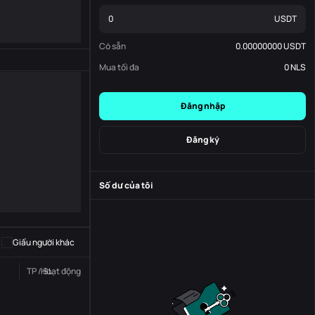
USDT
Có sẵn
0.00000000
USDT
Mua tối đa
0
NLS
Đăng nhập
Đăng ký
Số dư của tôi
-
S
-
Giấu người khác
TP / SL
Hoạt động
Trạng thái
Đơn đặt hàng số