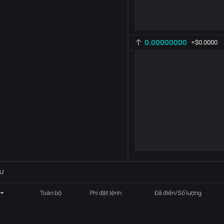
0.00000000
≈
$0.0000
Cài đặt chỉ báo
AR
ROC
-
B
-
ư
Toàn bộ
Phí đặt lệnh
Đã điền/Số lượng