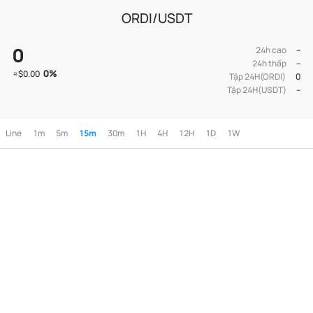
ORDI/USDT
0
24h cao
--
24h thấp
--
0
%
≈
$0.00
Tập 24H(ORDI)
0
Tập 24H(USDT)
--
Line
1m
5m
15m
30m
1H
4H
12H
1D
1W