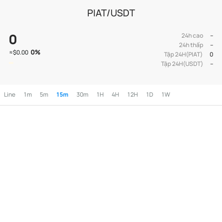
PIAT/USDT
0
24h cao
--
24h thấp
--
0
%
≈
$0.00
Tập 24H(PIAT)
0
Tập 24H(USDT)
--
Line
1m
5m
15m
30m
1H
4H
12H
1D
1W