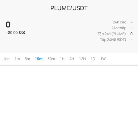
PLUME/USDT
0
24h cao
--
24h thấp
--
0
%
≈
$0.00
Tập 24H(PLUME)
0
Tập 24H(USDT)
--
Line
1m
5m
15m
30m
1H
4H
12H
1D
1W