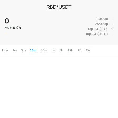
RBD/USDT
0
24h cao
--
24h thấp
--
0
%
≈
$0.00
Tập 24H(RBD)
0
Tập 24H(USDT)
--
Line
1m
5m
15m
30m
1H
4H
12H
1D
1W