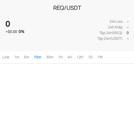
REQ/USDT
0
24h cao
--
24h thấp
--
0
%
≈
$0.00
Tập 24H(REQ)
0
Tập 24H(USDT)
--
Line
1m
5m
15m
30m
1H
4H
12H
1D
1W