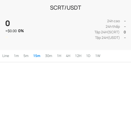
SCRT/USDT
0
24h cao
--
24h thấp
--
0
%
≈
$0.00
Tập 24H(SCRT)
0
Tập 24H(USDT)
--
Line
1m
5m
15m
30m
1H
4H
12H
1D
1W