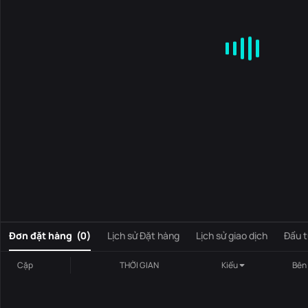
MA
EMA
BOLL
VOL
MACD
KDJ
RSI
BRAR
DMI
S
0
Đơn đặt hàng
(
0
)
Lịch sử Đặt hàng
Lịch sử giao dịch
Đầu t
Cặp
THỜI GIAN
Kiểu
Bên