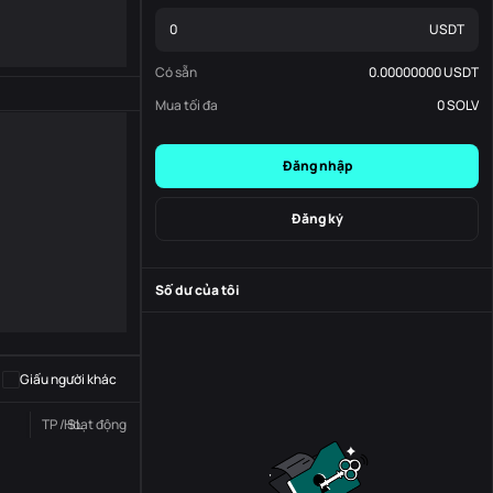
USDT
Có sẵn
0.00000000
USDT
Mua tối đa
0
SOLV
Đăng nhập
Đăng ký
Số dư của tôi
-
S
-
Giấu người khác
TP / SL
Hoạt động
Trạng thái
Đơn đặt hàng số