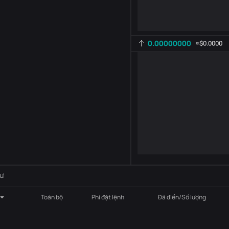
0.00000000
≈
$0.0000
Cài đặt chỉ báo
AR
ROC
-
B
-
ư
Toàn bộ
Phí đặt lệnh
Đã điền/Số lượng