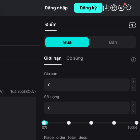
Đăng nhập
Đăng ký
Điểm
Mua
Bán
Giới hạn
Cò súng
!
Giá bán
V
)
Toàn bộ
(
SOLV
)
Số lượng
0%
100%
Place_order_total_desc