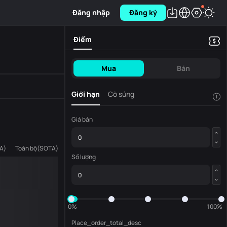
Đăng nhập
Đăng ký
Điểm
Mua
Bán
Giới hạn
Cò súng
!
Giá bán
A
)
Toàn bộ
(
SOTA
)
Số lượng
0%
100%
Place_order_total_desc