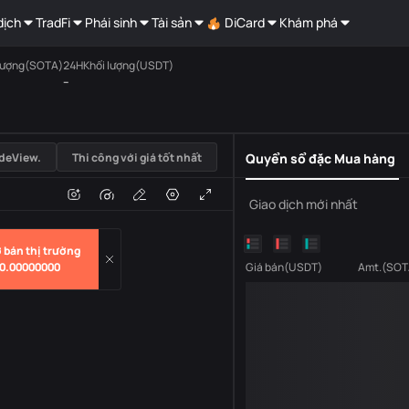
dịch
TradFi
Phái sinh
Tài sản
DiCard
Khám phá
lượng(SOTA)
24HKhối lượng(USDT)
--
USDT
deView.
Thi công với giá tốt nhất
Quyển sổ đặc Mua hàng
i
Âm lượng
Giao dịch mới nhất
 bán thị trường
0.00000000
Giá bán
(
USDT
)
Amt.
(
SOT