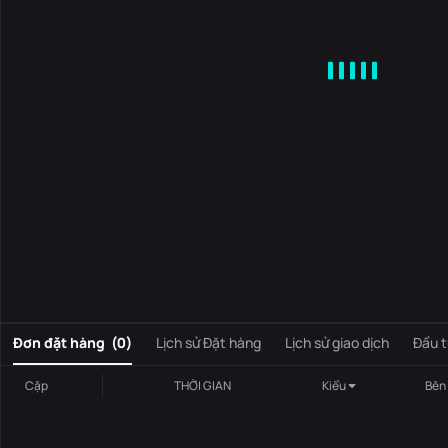
MA
EMA
BOLL
VOL
MACD
KDJ
RSI
BRAR
DMI
S
0
Đơn đặt hàng
(
0
)
Lịch sử Đặt hàng
Lịch sử giao dịch
Đầu t
Cặp
THỜI GIAN
Kiểu
Bên