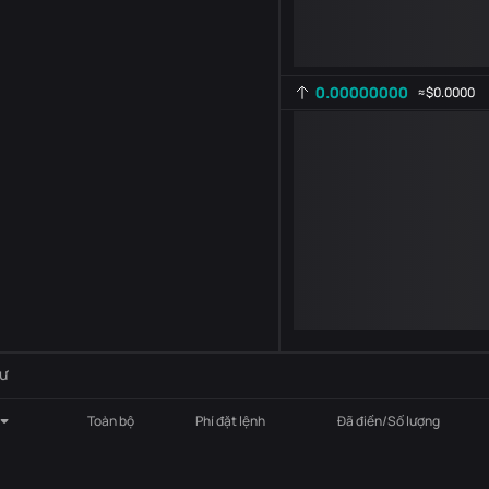
0.00000000
≈
$0.0000
Cài đặt chỉ báo
AR
ROC
-
B
-
ư
Toàn bộ
Phí đặt lệnh
Đã điền/Số lượng