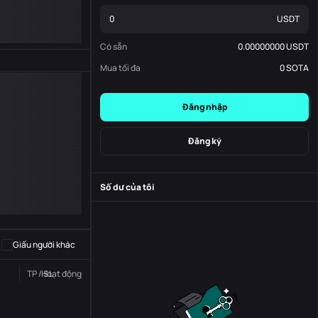
USDT
Có sẵn
0.00000000
USDT
Mua tối đa
0
SOTA
Đăng nhập
Đăng ký
Số dư của tôi
-
S
-
Giấu người khác
TP / SL
Hoạt động
Trạng thái
Đơn đặt hàng số