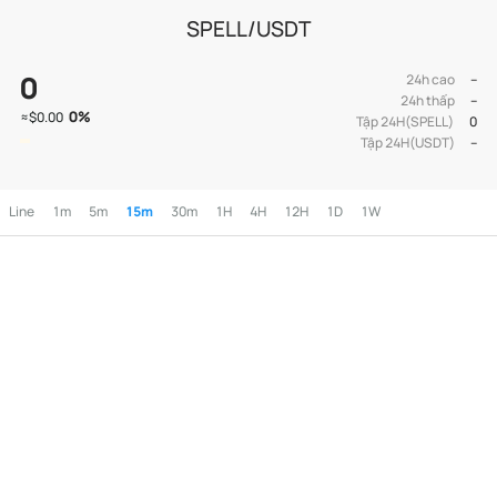
SPELL/USDT
0
24h cao
--
24h thấp
--
0
%
≈
$0.00
Tập 24H(SPELL)
0
Tập 24H(USDT)
--
Line
1m
5m
15m
30m
1H
4H
12H
1D
1W