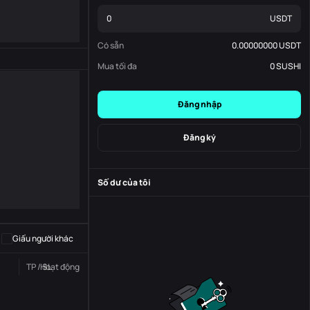
USDT
Có sẵn
0.00000000
USDT
Mua tối đa
0
SUSHI
Đăng nhập
Đăng ký
Số dư của tôi
-
S
-
Giấu người khác
TP / SL
Hoạt động
Trạng thái
Đơn đặt hàng số