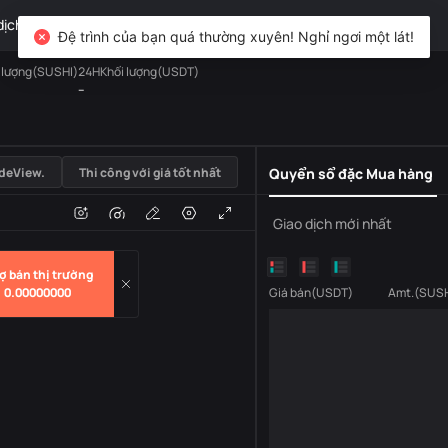
dịch
TradFi
Phái sinh
Tài sản
DiCard
Khám phá
Đệ trình của bạn quá thường xuyên! Nghỉ ngơi một lát!
 lượng(SUSHI)
24HKhối lượng(USDT)
--
USDT
deView.
Thi công với giá tốt nhất
Quyển sổ đặc Mua hàng
i
Âm lượng
Giao dịch mới nhất
ợ bán thị trường
0.00000000
Giá bán
(
USDT
)
Amt.
(
SUSH