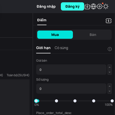
Đăng nhập
Đăng ký
Điểm
Mua
Bán
Giới hạn
Cò súng
!
Giá bán
I
)
Toàn bộ
(
SUSHI
)
Số lượng
0%
100%
Place_order_total_desc