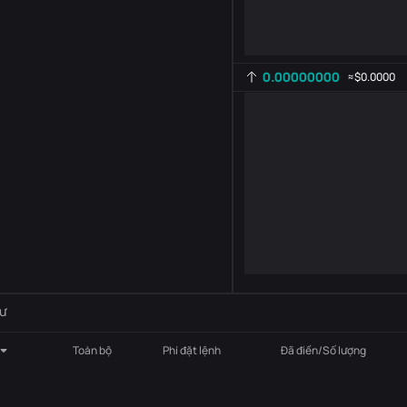
0.00000000
≈
$0.0000
Cài đặt chỉ báo
AR
ROC
-
B
-
ư
Toàn bộ
Phí đặt lệnh
Đã điền/Số lượng