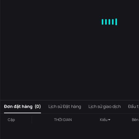
MA
EMA
BOLL
VOL
MACD
KDJ
RSI
BRAR
DMI
S
0
Đơn đặt hàng
(
0
)
Lịch sử Đặt hàng
Lịch sử giao dịch
Đầu t
Cặp
THỜI GIAN
Kiểu
Bên