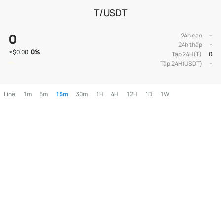
T/USDT
0
24h cao
--
24h thấp
--
0
%
≈
$0.00
Tập 24H(T)
0
Tập 24H(USDT)
--
Line
1m
5m
15m
30m
1H
4H
12H
1D
1W