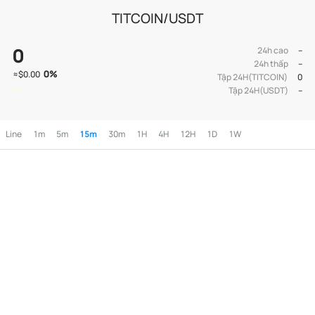
TITCOIN/USDT
0
24h cao
--
24h thấp
--
0
%
≈
$0.00
Tập 24H(TITCOIN)
0
Tập 24H(USDT)
--
Line
1m
5m
15m
30m
1H
4H
12H
1D
1W