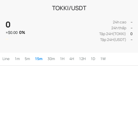
TOKKI/USDT
0
24h cao
--
24h thấp
--
0
%
≈
$0.00
Tập 24H(TOKKI)
0
Tập 24H(USDT)
--
Line
1m
5m
15m
30m
1H
4H
12H
1D
1W