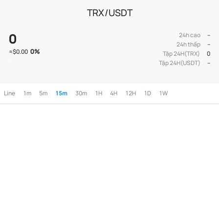
TRX/USDT
0
24h cao
--
24h thấp
--
0
%
≈
$0.00
Tập 24H(TRX)
0
Tập 24H(USDT)
--
Line
1m
5m
15m
30m
1H
4H
12H
1D
1W