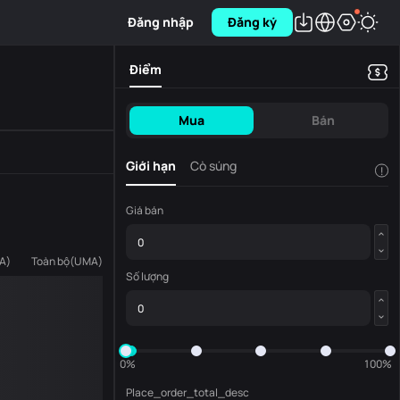
Đăng nhập
Đăng ký
Điểm
Mua
Bán
Giới hạn
Cò súng
!
Giá bán
A
)
Toàn bộ
(
UMA
)
Số lượng
0%
100%
Place_order_total_desc