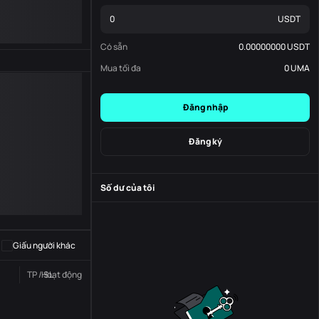
USDT
Có sẵn
0.00000000
USDT
Mua tối đa
0
UMA
Đăng nhập
Đăng ký
Số dư của tôi
-
S
-
Giấu người khác
TP / SL
Hoạt động
Trạng thái
Đơn đặt hàng số