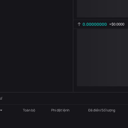
0.00000000
≈
$0.0000
Cài đặt chỉ báo
AR
ROC
-
B
-
ư
Toàn bộ
Phí đặt lệnh
Đã điền/Số lượng