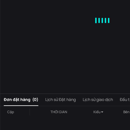
MA
EMA
BOLL
VOL
MACD
KDJ
RSI
BRAR
DMI
S
0
Đơn đặt hàng
(
0
)
Lịch sử Đặt hàng
Lịch sử giao dịch
Đầu t
Cặp
THỜI GIAN
Kiểu
Bên