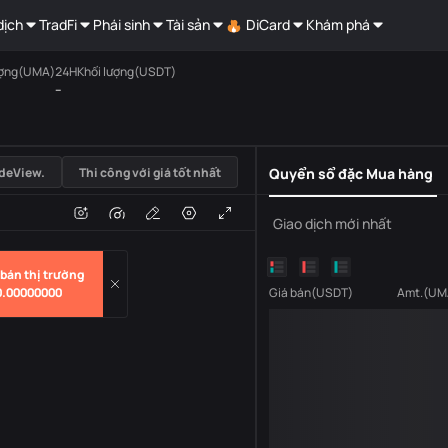
dịch
TradFi
Phái sinh
Tài sản
DiCard
Khám phá
ượng(UMA)
24HKhối lượng(USDT)
--
USDT
deView.
Thi công với giá tốt nhất
Quyển sổ đặc Mua hàng
i
Âm lượng
Giao dịch mới nhất
bán thị trường
0.00000000
Giá bán
(
USDT
)
Amt.
(
UM