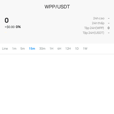
WPP/USDT
0
24h cao
--
24h thấp
--
0
%
≈
$0.00
Tập 24H(WPP)
0
Tập 24H(USDT)
--
Line
1m
5m
15m
30m
1H
4H
12H
1D
1W