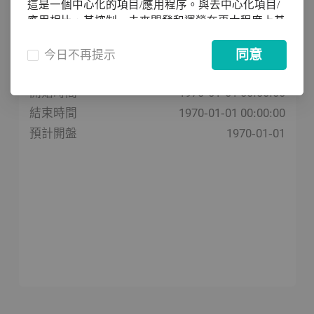
已完成
這是一個中心化的項目/應用程序。與去中心化項目/
應用相比，其控制、未來開發和運營在更大程度上基
於項目/應用團隊。請注意投資風險。 DigiFinex
完成
Exchange不會對項目/申請做出任何背書和擔保，
同意
今日不再提示
DigiFinex Exchange及其員工的任何行為或言論都不
總供應量
能理解為對項目/申請做出任何背書和擔保。
開始時間
1970-01-01 00:00:00
結束時間
1970-01-01 00:00:00
預計開盤
1970-01-01