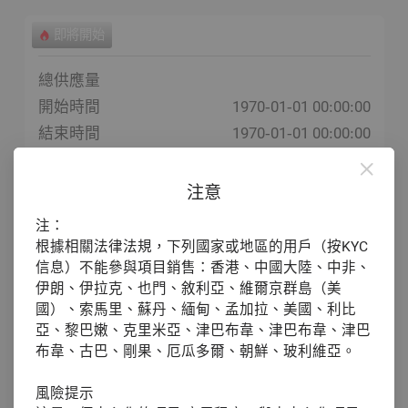
即將開始
總供應量
開始時間
1970-01-01 00:00:00
結束時間
1970-01-01 00:00:00
預計開盤
1970-01-01
注意
注：
根據相關法律法規，下列國家或地區的用戶（按KYC
信息）不能參與項目銷售：香港、中國大陸、中非、
伊朗、伊拉克、也門、敘利亞、維爾京群島（美
國）、索馬里、蘇丹、緬甸、孟加拉、美國、利比
亞、黎巴嫩、克里米亞、津巴布韋、津巴布韋、津巴
布韋、古巴、剛果、厄瓜多爾、朝鮮、玻利維亞。
風險提示