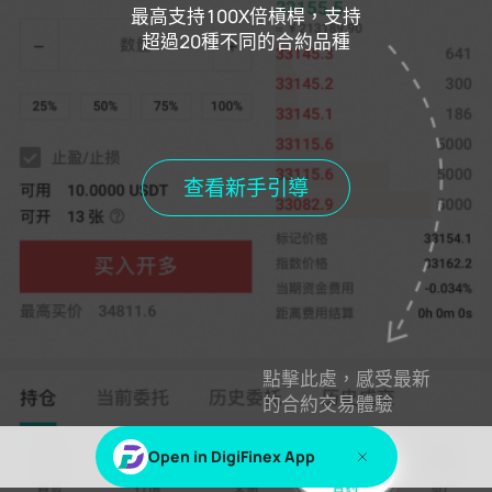
最高支持100X倍槓桿，支持
超過20種不同的合約品種
當期資金費用
0.000%
距離費用結算
00h00m00s
持倉
當前委託
歷史委託
歷史成交
查看新手引導
當前持倉
全部持倉
點擊此處，感受最新
登錄
或
註冊
查看此內容
的合約交易體驗
Open in DigiFinex App