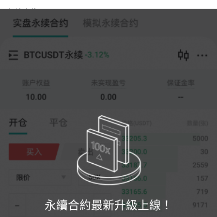
永續合約
跟單交易
--
0
%
全倉
20X
價格
數量
開倉
平倉
(--)
(
張
)
0
限價
--
最新
張
0%
100%
註冊
永續合約最新升級上線！
登錄