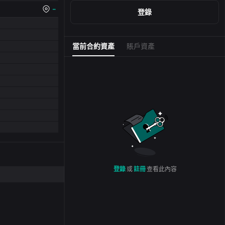
--
登錄
當前合約資產
賬戶資產
登錄
或
註冊
查看此內容