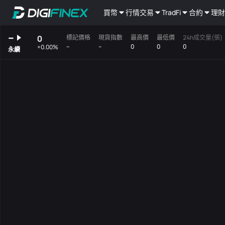
買幣
行情
交易
TradFi
合約
理財
--
0
標記價格
現貨指數
最高價
最低價
24h成交量(張)
--
--
0
0
0
+0.00%
永續