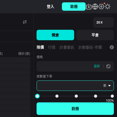
登入
註冊
20
X
開倉
平倉
限價
行情
計畫委託
計劃委託-市價
張)
總計(張)
價格
最新
按數量下單
張
100%
註冊