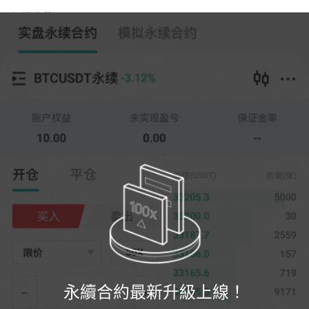
永續合約
跟單交易
--
0
%
全倉
20X
價格
數量
開倉
平倉
(--)
(
張
)
0
限價
--
最新
張
0%
100%
註冊
永續合約最新升級上線！
登錄