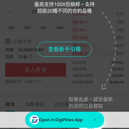
最高支持100X倍槓桿，支持
超過20種不同的合約品種
當期資金費用
0.000%
距離費用結算
00h00m00s
持倉
當前委託
歷史委託
歷史成交
查看新手引導
當前持倉
全部持倉
點擊此處，感受最新
登錄
或
註冊
查看此內容
的合約交易體驗
Open in DigiFinex App