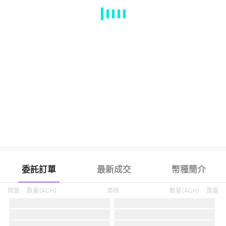
MA
EMA
BOLL
VOL
MACD
KDJ
RSI
BRAR
DMI
SAR
RO
委託訂單
最新成交
幣種簡介
買盤
數量
(
ACH
)
價格
數量
(
ACH
)
賣盤