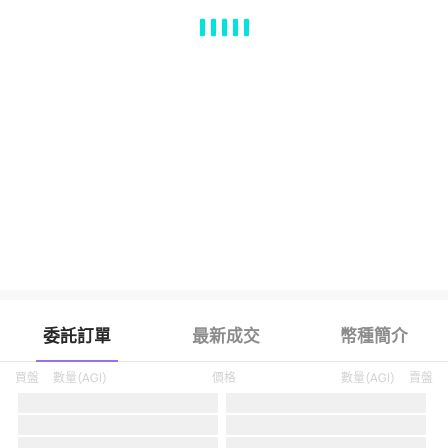
MA
EMA
BOLL
VOL
MACD
KDJ
RSI
BRAR
DMI
SAR
RO
委託訂單
最新成交
幣種簡介
買盤
數量
(
AGI
)
價格
數量
(
AGI
)
賣盤