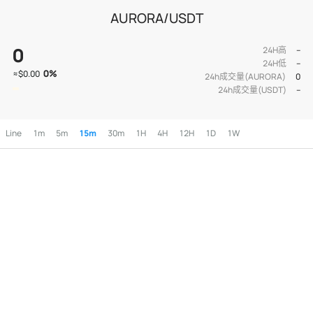
AURORA/USDT
0
24H高
--
24H低
--
0
%
≈
$0.00
24h成交量(AURORA)
0
24h成交量(USDT)
--
Line
1m
5m
15m
30m
1H
4H
12H
1D
1W