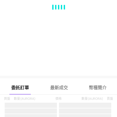
MA
EMA
BOLL
VOL
MACD
KDJ
RSI
BRAR
DMI
SAR
RO
委託訂單
最新成交
幣種簡介
買盤
數量
(
AURORA
)
價格
數量
(
AURORA
)
賣盤