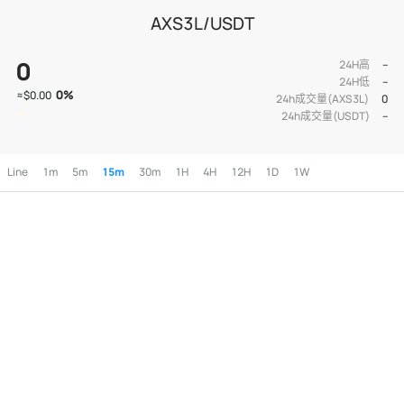
AXS3L/USDT
0
24H高
--
24H低
--
0
%
≈
$0.00
24h成交量(AXS3L)
0
24h成交量(USDT)
--
Line
1m
5m
15m
30m
1H
4H
12H
1D
1W