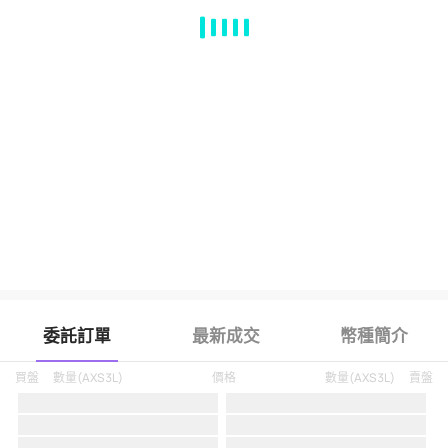
MA
EMA
BOLL
VOL
MACD
KDJ
RSI
BRAR
DMI
SAR
RO
委託訂單
最新成交
幣種簡介
買盤
數量
(
AXS3L
)
價格
數量
(
AXS3L
)
賣盤