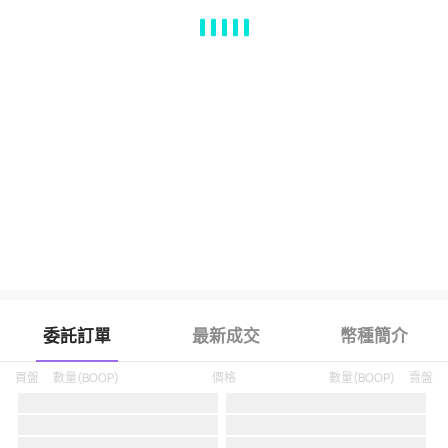
MA
EMA
BOLL
VOL
MACD
KDJ
RSI
BRAR
DMI
SAR
RO
委託訂單
最新成交
幣種簡介
買盤
數量
(
BOOP
)
價格
數量
(
BOOP
)
賣盤