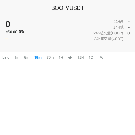
BOOP/USDT
0
24H高
--
24H低
--
0
%
≈
$0.00
24h成交量(BOOP)
0
24h成交量(USDT)
--
Line
1m
5m
15m
30m
1H
4H
12H
1D
1W