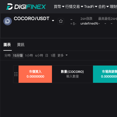
買幣
行情
交易
TradFi
合約
理財
COCORO
/
USDT
--
24H涨跌
最高
最低
24
undefined%
--
--
--
≈
$--
自選
現貨
槓桿
全部
Mainboard
圖表
資訊
交易對
價格
24H涨
分時
15分鐘
1小時
4小時
日
1週
更多
沒有數據
市價買入
數量
(
COCORO
)
市場與銷
0.00000000
0.0000000