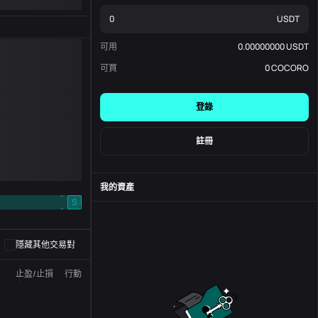
USDT
可用
0.00000000
USDT
可買
0
COCORO
登錄
註冊
我的資產
-
S
-
隱藏其他交易對
止盈/止損
行動
狀態
訂單編號