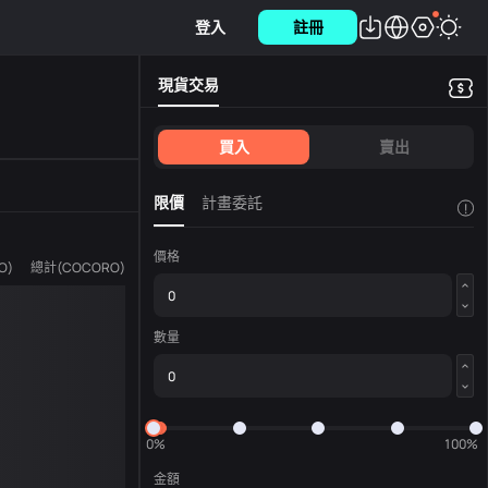
登入
註冊
現貨交易
買入
賣出
限價
計畫委託
!
價格
O
)
總計
(
COCORO
)
數量
0%
100%
金額