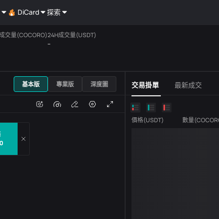
DiCard
探索
H成交量(COCORO)
24H成交量(USDT)
--
USDT
基本版
專業版
深度圖
交易掛單
最新成交
跌
成交量
價格
(
USDT
)
數量
(
COCOR
售
0