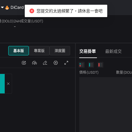
DiCard
探索
您提交的太過頻繁了，請休息一會吧
(DOLO)
24H成交量(USDT)
--
USDT
基本版
專業版
深度圖
交易掛單
最新成交
跌
成交量
價格
(
USDT
)
數量
(
DOL