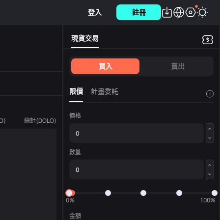
登入
註冊
現貨交易
買入
賣出
限價
計畫委託
!
價格
O
)
總計
(
DOLO
)
數量
0%
100%
金額