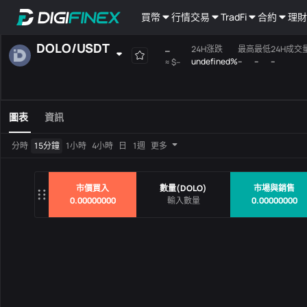
買幣
行情
交易
TradFi
合約
理財
DOLO
/
USDT
--
24H涨跌
最高
最低
24H成交量
undefined%
--
--
--
≈
$--
自選
現貨
槓桿
全部
Mainboard
圖表
資訊
交易對
價格
24H涨
分時
15分鐘
1小時
4小時
日
1週
更多
沒有數據
市價買入
數量
(
DOLO
)
市場與銷售
0.00000000
0.00000000