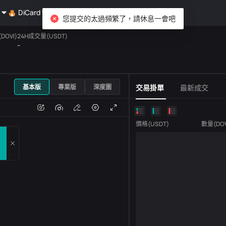
DiCard
探索
您提交的太過頻繁了，請休息一會吧
DOVI)
24H成交量(USDT)
--
USDT
基本版
專業版
深度圖
交易掛單
最新成交
跌
成交量
價格
(
USDT
)
數量
(
DO