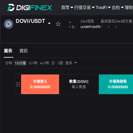
買幣
行情
交易
TradFi
合約
理財
DOVI
/
USDT
--
24H涨跌
最高
最低
24H成交量(
undefined%
--
--
--
≈
$--
自選
現貨
槓桿
全部
Mainboard
圖表
資訊
交易對
價格
24H涨
分時
15分鐘
1小時
4小時
日
1週
更多
沒有數據
市價買入
數量
(
DOVI
)
市場與銷售
0.00000000
0.00000000