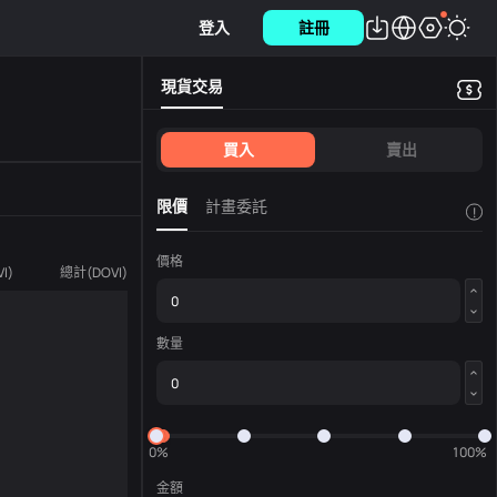
登入
註冊
現貨交易
買入
賣出
限價
計畫委託
!
價格
VI
)
總計
(
DOVI
)
數量
0%
100%
金額