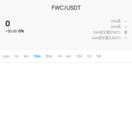
FWC/USDT
0
24H高
--
24H低
--
0
%
≈
$0.00
24h成交量(FWC)
0
24h成交量(USDT)
--
Line
1m
5m
15m
30m
1H
4H
12H
1D
1W