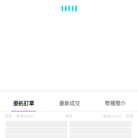
MA
EMA
BOLL
VOL
MACD
KDJ
RSI
BRAR
DMI
SAR
RO
委託訂單
最新成交
幣種簡介
買盤
數量
(
FWC
)
價格
數量
(
FWC
)
賣盤