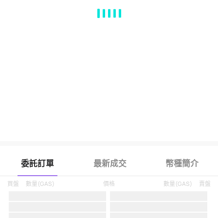
MA
EMA
BOLL
VOL
MACD
KDJ
RSI
BRAR
DMI
SAR
RO
委託訂單
最新成交
幣種簡介
買盤
數量
(
GAS
)
價格
數量
(
GAS
)
賣盤